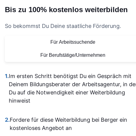
Fragen dire
Lernerfahrung!
Anwendungen, was das
möchte, nur
Bis zu 100% kostenlos weiterbilden
nachhake
Lernen deutlich
wärmstens
und musst
effektiver macht. Auch
empfehlen.
nicht alle
So bekommst Du Deine staatliche Förderung.
die Organisation und die
Vielen Dank für
allein
bereitgestellten
diese tolle
Für Arbeitssuchende
herausfinde
Lernmaterialien sind auf
Lernerfahrung
Die Inhalt
einem hohen Niveau.
Für Berufstätige/Unternehmen
waren gu
Alles ist übersichtlich
verständli
gestaltet und leicht
1.
Im ersten Schritt benötigst Du ein Gespräch mit
aufgebaut 
zugänglich, sodass man
Deinem Bildungsberater der Arbeitsagentur, in d
man kam a
sich gut orientieren kann.
Du auf die Notwendigkeit einer Weiterbildung
dann gut mi
Insgesamt ist der
hinweist
wenn ma
Lehrgang eine
vorher nicht
ausgezeichnete Wahl für
allem sich
2.
Fordere für diese Weiterbildung bei Berger ein
alle, die sich im Bereich
war. Ich ha
kostenloses Angebot an
SPS weiterbilden oder