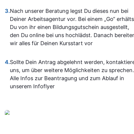
auf jeden Fa
neu einsteigen möchten.
einiges
3.
Nach unserer Beratung legst Du dieses nun bei
Sehr empfehlenswert! 👍
dazugeler
Deiner Arbeitsagentur vor. Bei einem „Go“ erhälts
und fühle m
Du von ihr einen Bildungsgutschein ausgestellt,
im Umgan
den Du online bei uns hochlädst. Danach bereite
mit den
wir alles für Deinen Kursstart vor
Office-
Programm
4.
Sollte Dein Antrag abgelehnt werden, kontaktier
jetzt deutli
uns, um über weitere Möglichkeiten zu sprechen.
sicherer.
Alle Infos zur Beantragung und zum Ablauf in
Insgesam
unserem Infoflyer
fand ich d
Weiterbildu
sinnvoll, g
organisier
und