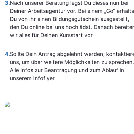
einiges
3.
Nach unserer Beratung legst Du dieses nun bei
Sehr empfehlenswert! 👍
dazugeler
Deiner Arbeitsagentur vor. Bei einem „Go“ erhälts
und fühle m
Du von ihr einen Bildungsgutschein ausgestellt,
im Umgan
den Du online bei uns hochlädst. Danach bereite
mit den
wir alles für Deinen Kursstart vor
Office-
Programm
4.
Sollte Dein Antrag abgelehnt werden, kontaktier
jetzt deutli
uns, um über weitere Möglichkeiten zu sprechen.
sicherer.
Alle Infos zur Beantragung und zum Ablauf in
Insgesam
unserem Infoflyer
fand ich d
Weiterbildu
sinnvoll, g
organisier
und
alltagstaugli