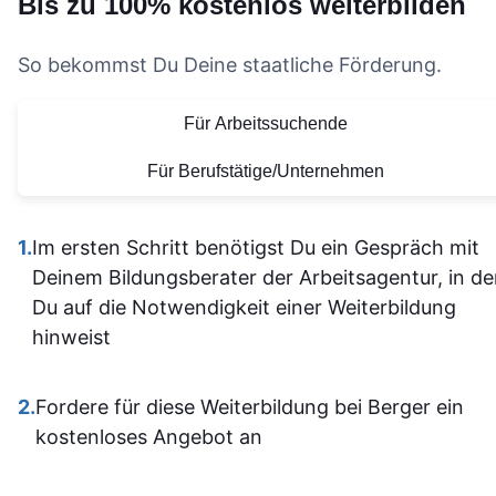
Bis zu 100% kostenlos weiterbilden
nachhake
Lernen deutlich
wärmstens
und musst
effektiver macht. Auch
empfehlen.
nicht alle
So bekommst Du Deine staatliche Förderung.
die Organisation und die
Vielen Dank für
allein
bereitgestellten
diese tolle
Für Arbeitssuchende
herausfinde
Lernmaterialien sind auf
Lernerfahrung
Die Inhalt
einem hohen Niveau.
Für Berufstätige/Unternehmen
waren gu
Alles ist übersichtlich
verständli
gestaltet und leicht
1.
Im ersten Schritt benötigst Du ein Gespräch mit
aufgebaut 
zugänglich, sodass man
Deinem Bildungsberater der Arbeitsagentur, in d
man kam a
sich gut orientieren kann.
Du auf die Notwendigkeit einer Weiterbildung
dann gut mi
Insgesamt ist der
hinweist
wenn ma
Lehrgang eine
vorher nicht
ausgezeichnete Wahl für
allem sich
2.
Fordere für diese Weiterbildung bei Berger ein
alle, die sich im Bereich
war. Ich ha
kostenloses Angebot an
SPS weiterbilden oder
auf jeden Fa
neu einsteigen möchten.