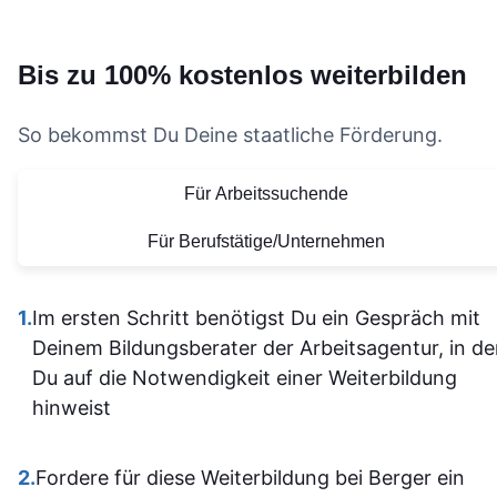
man bei
diese wertvolle
praktischen
weiterentwickeln
Fragen dire
Lernerfahrung!
Anwendungen, was das
möchte, nur
Bis zu 100% kostenlos weiterbilden
nachhake
Lernen deutlich
wärmstens
und musst
effektiver macht. Auch
empfehlen.
nicht alle
So bekommst Du Deine staatliche Förderung.
die Organisation und die
Vielen Dank für
allein
bereitgestellten
diese tolle
Für Arbeitssuchende
herausfinde
Lernmaterialien sind auf
Lernerfahrung
Die Inhalt
einem hohen Niveau.
Für Berufstätige/Unternehmen
waren gu
Alles ist übersichtlich
verständli
gestaltet und leicht
1.
Im ersten Schritt benötigst Du ein Gespräch mit
aufgebaut 
zugänglich, sodass man
Deinem Bildungsberater der Arbeitsagentur, in d
man kam a
sich gut orientieren kann.
Du auf die Notwendigkeit einer Weiterbildung
dann gut mi
Insgesamt ist der
hinweist
wenn ma
Lehrgang eine
vorher nicht
ausgezeichnete Wahl für
allem sich
2.
Fordere für diese Weiterbildung bei Berger ein
alle, die sich im Bereich