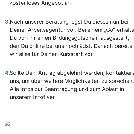
war. Ich ha
kostenloses Angebot an
SPS weiterbilden oder
auf jeden Fa
neu einsteigen möchten.
einiges
3.
Nach unserer Beratung legst Du dieses nun bei
Sehr empfehlenswert! 👍
dazugeler
Deiner Arbeitsagentur vor. Bei einem „Go“ erhälts
und fühle m
Du von ihr einen Bildungsgutschein ausgestellt,
im Umgan
den Du online bei uns hochlädst. Danach bereite
mit den
wir alles für Deinen Kursstart vor
Office-
Programm
4.
Sollte Dein Antrag abgelehnt werden, kontaktier
jetzt deutli
uns, um über weitere Möglichkeiten zu sprechen.
sicherer.
Alle Infos zur Beantragung und zum Ablauf in
Insgesam
unserem Infoflyer
fand ich d
Weiterbildu
sinnvoll, g
organisier