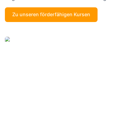
Insgesamt ist der
wenn ma
Lehrgang eine
Zu unseren förderfähigen Kursen
vorher nicht
ausgezeichnete Wahl für
allem sich
alle, die sich im Bereich
war. Ich ha
SPS weiterbilden oder
auf jeden Fa
neu einsteigen möchten.
einiges
Sehr empfehlenswert! 👍
dazugeler
und fühle m
im Umgan
mit den
Office-
Programm
jetzt deutli
sicherer.
Insgesam
fand ich d