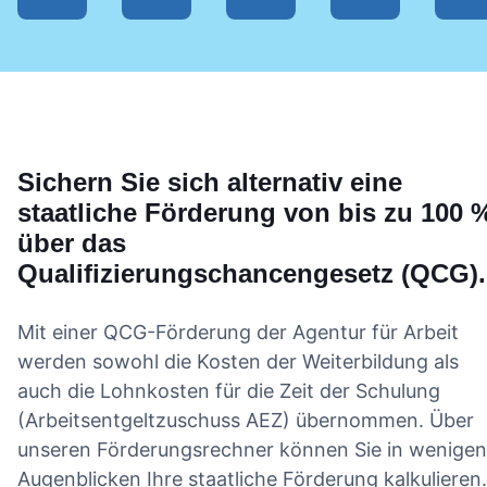
diesen Kurs allen
Fortgeschrittene
vermittelt. Ich
einem Live
empfehlen, die sich in
geeignet ist. Der Kurs
kann diesen Kurs
Dozent wa
diesem Beruf ausprobieren
verbindet theoretische
jedem, der sich
So konnt
möchten. Vielen Dank für
Grundlagen mit
professionell
man bei
diese wertvolle
praktischen
weiterentwickeln
Fragen dire
Lernerfahrung!
Anwendungen, was das
möchte, nur
Sichern Sie sich alternativ eine
nachhake
Lernen deutlich
wärmstens
staatliche Förderung von bis zu 100 
und musst
effektiver macht. Auch
empfehlen.
über das
nicht alle
die Organisation und die
Vielen Dank für
Qualifizierungschancengesetz (QCG).
allein
bereitgestellten
diese tolle
herausfinde
Lernmaterialien sind auf
Lernerfahrung
Die Inhalt
Mit einer QCG-Förderung der Agentur für Arbeit
einem hohen Niveau.
werden sowohl die Kosten der Weiterbildung als
waren gu
Alles ist übersichtlich
auch die Lohnkosten für die Zeit der Schulung
verständli
gestaltet und leicht
(Arbeitsentgeltzuschuss AEZ) übernommen. Über
aufgebaut 
zugänglich, sodass man
unseren Förderungsrechner können Sie in wenigen
man kam a
sich gut orientieren kann.
Augenblicken Ihre staatliche Förderung kalkulieren.
dann gut mi