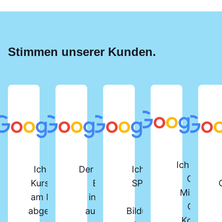
Stimmen unserer Kunden.
Ich habe d
Ich habe vor Kurzem den
Der SPS-Lehrgang beim
Ich habe den
Online-
Kurs „SPS-Programmierer“
Berger Institut ist
SPS-Kurs am
Microsoft
am Berger Bildungsinstitut
insgesamt sehr gut
Berger
Office-
abgeschlossen. Der Kurs ist
aufgebaut und bietet
Bildungsinstitut
Kompakt