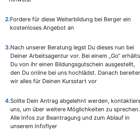
wenn ma
Lehrgang eine
vorher nicht
ausgezeichnete Wahl für
allem sich
2.
Fordere für diese Weiterbildung bei Berger ein
alle, die sich im Bereich
war. Ich ha
kostenloses Angebot an
SPS weiterbilden oder
auf jeden Fa
neu einsteigen möchten.
einiges
3.
Nach unserer Beratung legst Du dieses nun bei
Sehr empfehlenswert! 👍
dazugeler
Deiner Arbeitsagentur vor. Bei einem „Go“ erhälts
und fühle m
Du von ihr einen Bildungsgutschein ausgestellt,
im Umgan
den Du online bei uns hochlädst. Danach bereite
mit den
wir alles für Deinen Kursstart vor
Office-
Programm
4.
Sollte Dein Antrag abgelehnt werden, kontaktier
jetzt deutli
uns, um über weitere Möglichkeiten zu sprechen.
sicherer.
Alle Infos zur Beantragung und zum Ablauf in
Insgesam
unserem Infoflyer
fand ich d