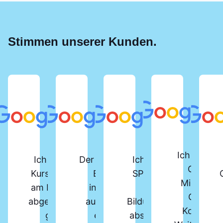
Stimmen unserer Kunden.
Ich habe d
Ich habe vor Kurzem den
Der SPS-Lehrgang beim
Ich habe den
Online-
Kurs „SPS-Programmierer“
Berger Institut ist
SPS-Kurs am
Microsoft
am Berger Bildungsinstitut
insgesamt sehr gut
Berger
Office-
abgeschlossen. Der Kurs ist
aufgebaut und bietet
Bildungsinstitut
Kompakt
gut strukturiert und
eine umfassende
absolviert und