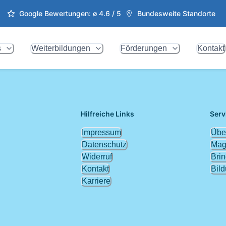
Google Bewertungen: ø
4.6
/ 5
Bundesweite Standorte
s
Weiterbildungen
Förderungen
Kontakt
Hilfreiche Links
Serv
Impressum
Übe
Datenschutz
Mag
Widerruf
Brin
Kontakt
Bil
Karriere