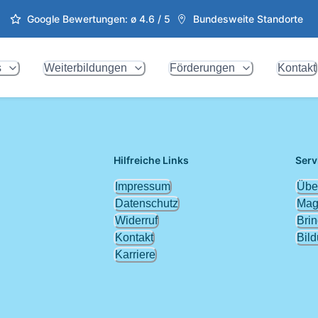
Google Bewertungen: ø
4.6
/ 5
Bundesweite Standorte
s
Weiterbildungen
Förderungen
Kontakt
Hilfreiche Links
Serv
Impressum
Übe
Datenschutz
Mag
Widerruf
Brin
Kontakt
Bil
Karriere