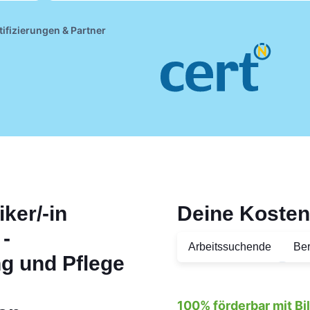
tifizierungen & Partner
iker/-in
Deine Kosten
-
Arbeitssuchende
Ber
ng und Pflege
100% förderbar mit B