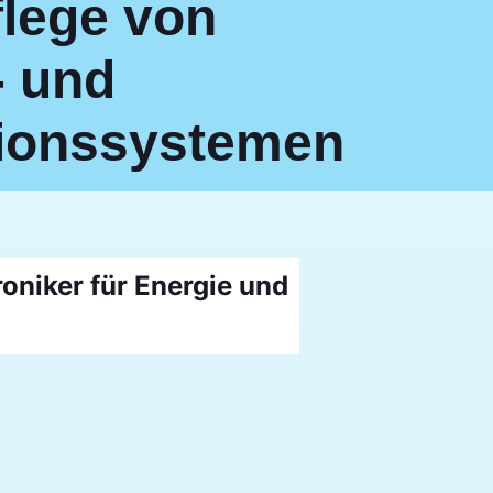
flege von
 und
ionssystemen
roniker für Energie und