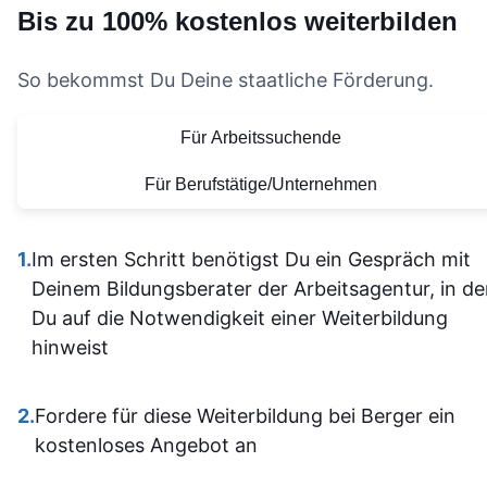
Bis zu 100% kostenlos weiterbilden
nachhake
Lernen deutlich
wärmstens
und musst
effektiver macht. Auch
empfehlen.
nicht alle
So bekommst Du Deine staatliche Förderung.
die Organisation und die
Vielen Dank für
allein
bereitgestellten
diese tolle
Für Arbeitssuchende
herausfinde
Lernmaterialien sind auf
Lernerfahrung
Die Inhalt
einem hohen Niveau.
Für Berufstätige/Unternehmen
waren gu
Alles ist übersichtlich
verständli
gestaltet und leicht
1.
Im ersten Schritt benötigst Du ein Gespräch mit
aufgebaut 
zugänglich, sodass man
Deinem Bildungsberater der Arbeitsagentur, in d
man kam a
sich gut orientieren kann.
Du auf die Notwendigkeit einer Weiterbildung
dann gut mi
Insgesamt ist der
hinweist
wenn ma
Lehrgang eine
vorher nicht
ausgezeichnete Wahl für
allem sich
2.
Fordere für diese Weiterbildung bei Berger ein
alle, die sich im Bereich
war. Ich ha
kostenloses Angebot an
SPS weiterbilden oder
auf jeden Fa
neu einsteigen möchten.