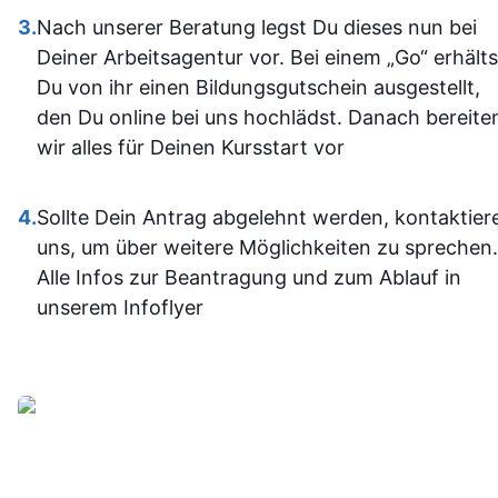
einiges
3.
Nach unserer Beratung legst Du dieses nun bei
Sehr empfehlenswert! 👍
dazugeler
Deiner Arbeitsagentur vor. Bei einem „Go“ erhälts
und fühle m
Du von ihr einen Bildungsgutschein ausgestellt,
im Umgan
den Du online bei uns hochlädst. Danach bereite
mit den
wir alles für Deinen Kursstart vor
Office-
Programm
4.
Sollte Dein Antrag abgelehnt werden, kontaktier
jetzt deutli
uns, um über weitere Möglichkeiten zu sprechen.
sicherer.
Alle Infos zur Beantragung und zum Ablauf in
Insgesam
unserem Infoflyer
fand ich d
Weiterbildu
sinnvoll, g
organisier
und
alltagstaugli