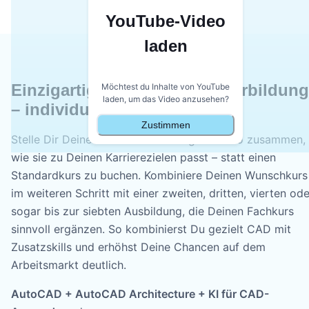
YouTube-Video
laden
Einzigartig: Deine CAD-Weiterbildung
Möchtest du Inhalte von YouTube
laden, um das Video anzusehen?
– individuell kombinierbar.
Zustimmen
Stelle Dir Deine CAD-Weiterbildung exakt so zusammen,
wie sie zu Deinen Karrierezielen passt – statt einen
Standardkurs zu buchen. Kombiniere Deinen Wunschkurs
im weiteren Schritt mit einer zweiten, dritten, vierten ode
sogar bis zur siebten Ausbildung, die Deinen Fachkurs
sinnvoll ergänzen. So kombinierst Du gezielt CAD mit
Zusatzskills und erhöhst Deine Chancen auf dem
Arbeitsmarkt deutlich.
AutoCAD + AutoCAD Architecture + KI für CAD-