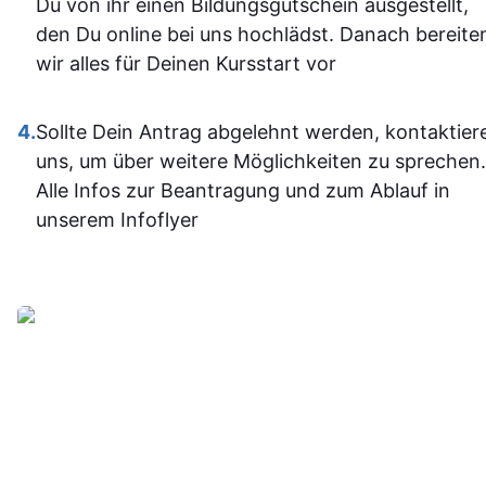
Du von ihr einen Bildungsgutschein ausgestellt,
im Umgan
den Du online bei uns hochlädst. Danach bereite
mit den
wir alles für Deinen Kursstart vor
Office-
Programm
4.
Sollte Dein Antrag abgelehnt werden, kontaktier
jetzt deutli
uns, um über weitere Möglichkeiten zu sprechen.
sicherer.
Alle Infos zur Beantragung und zum Ablauf in
Insgesam
unserem Infoflyer
fand ich d
Weiterbildu
sinnvoll, g
organisier
und
alltagstaugli