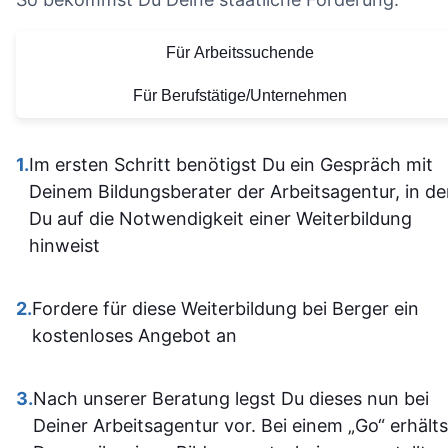
die Organisation und die
Vielen Dank für
allein
bereitgestellten
diese tolle
Für Arbeitssuchende
herausfinde
Lernmaterialien sind auf
Lernerfahrung
Die Inhalt
einem hohen Niveau.
Für Berufstätige/Unternehmen
waren gu
Alles ist übersichtlich
verständli
gestaltet und leicht
1.
Im ersten Schritt benötigst Du ein Gespräch mit
aufgebaut 
zugänglich, sodass man
Deinem Bildungsberater der Arbeitsagentur, in d
man kam a
sich gut orientieren kann.
Du auf die Notwendigkeit einer Weiterbildung
dann gut mi
Insgesamt ist der
hinweist
wenn ma
Lehrgang eine
vorher nicht
ausgezeichnete Wahl für
allem sich
2.
Fordere für diese Weiterbildung bei Berger ein
alle, die sich im Bereich
war. Ich ha
kostenloses Angebot an
SPS weiterbilden oder
auf jeden Fa
neu einsteigen möchten.
einiges
3.
Nach unserer Beratung legst Du dieses nun bei
Sehr empfehlenswert! 👍
dazugeler
Deiner Arbeitsagentur vor. Bei einem „Go“ erhälts
und fühle m