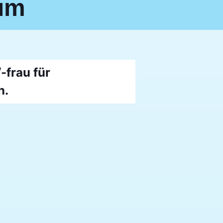
kum
frau für
n.