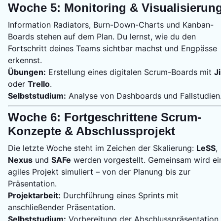
Woche 5: Monitoring & Visualisierun
Information Radiators, Burn-Down-Charts und Kanban-
Boards stehen auf dem Plan. Du lernst, wie du den
Fortschritt deines Teams sichtbar machst und Engpässe
erkennst.
Übungen:
Erstellung eines digitalen Scrum-Boards mit
J
oder
Trello
.
Selbststudium:
Analyse von Dashboards und Fallstudien
Woche 6: Fortgeschrittene Scrum-
Konzepte & Abschlussprojekt
Die letzte Woche steht im Zeichen der Skalierung:
LeSS
,
Nexus
und
SAFe
werden vorgestellt. Gemeinsam wird ei
agiles Projekt simuliert – von der Planung bis zur
Präsentation.
Projektarbeit:
Durchführung eines Sprints mit
anschließender Präsentation.
Selbststudium:
Vorbereitung der Abschlusspräsentation.