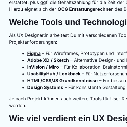
erstattet, plus ggf. die Gehaltszahlung für die Zeit der
Hierzu eignet sich der
QCG Erstattungsrechner
des Be
Welche Tools und Technolog
Als UX Designer:in arbeitest Du mit verschiedenen To
Projektanforderungen:
Figma
– Für Wireframes, Prototypen und Inter
Adobe XD / Sketch
– Alternative Design- und 
InVision / Miro
– Für Kollaboration, Brainsto
UsabilityHub / Lookback
– Für Nutzerforschun
HTML/CSS/JS Grundkenntnisse
– Für besser
Design Systems
– Für konsistente Gestaltun
Je nach Projekt können auch weitere Tools für User R
werden.
Wie viel verdient ein UX Desi