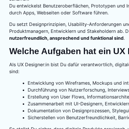
Du entwickelst Benutzeroberflächen, Prototypen und In
durch Apps, Webseiten oder Software führen.
Du setzt Designprinzipien, Usability-Anforderungen u
Produktmanagern, Entwicklern und Stakeholdern ab. Dei
nutzerfreundlich, ansprechend und funktional sind
.
Welche Aufgaben hat ein UX 
Als UX Designer:in bist Du dafür verantwortlich, digita
sind:
Entwicklung von Wireframes, Mockups und int
Durchführung von Nutzerforschung, Interviews
Erstellung von User Flows, Informationsarchit
Zusammenarbeit mit UI-Designern, Entwickle
Dokumentation von Designprozessen, Stylegu
Sicherstellen von Benutzerfreundlichkeit, Barr
So stellst Du sicher, dass digitale Produkte praxisnah,