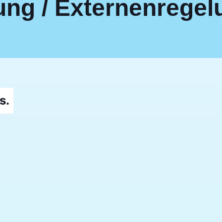
ung / Externenregel
s.