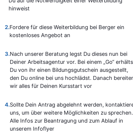
Du auf die Notwendigkeit einer Weiterbildung
dann gut mi
Insgesamt ist der
hinweist
wenn ma
Lehrgang eine
vorher nicht
ausgezeichnete Wahl für
allem sich
2.
Fordere für diese Weiterbildung bei Berger ein
alle, die sich im Bereich
war. Ich ha
kostenloses Angebot an
SPS weiterbilden oder
auf jeden Fa
neu einsteigen möchten.
einiges
3.
Nach unserer Beratung legst Du dieses nun bei
Sehr empfehlenswert! 👍
dazugeler
Deiner Arbeitsagentur vor. Bei einem „Go“ erhälts
und fühle m
Du von ihr einen Bildungsgutschein ausgestellt,
im Umgan
den Du online bei uns hochlädst. Danach bereite
mit den
wir alles für Deinen Kursstart vor
Office-
Programm
4.
Sollte Dein Antrag abgelehnt werden, kontaktier
jetzt deutli
uns, um über weitere Möglichkeiten zu sprechen.
sicherer.
Alle Infos zur Beantragung und zum Ablauf in
Insgesam
unserem Infoflyer