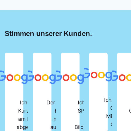
Stimmen unserer Kunden.
Ich habe d
Ich habe vor Kurzem den
Der SPS-Lehrgang beim
Ich habe den
Online-
Kurs „SPS-Programmierer“
Berger Institut ist
SPS-Kurs am
Microsoft
am Berger Bildungsinstitut
insgesamt sehr gut
Berger
Office-
abgeschlossen. Der Kurs ist
aufgebaut und bietet
Bildungsinstitut