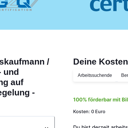
skaufmann /
Deine Kosten
- und
Arbeitssuchende
Ber
ng auf
egelung -
100% förderbar mit B
Kosten: 0 Euro
Du bist derzeit arbei