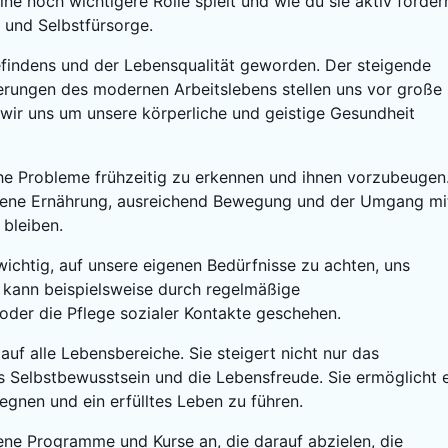
ne noch wichtigere Rolle spielt und wie du sie aktiv förder
 und Selbstfürsorge.
efindens und der Lebensqualität geworden. Der steigende
derungen des modernen Arbeitslebens stellen uns vor große
wir uns um unsere körperliche und geistige Gesundheit
iche Probleme frühzeitig zu erkennen und ihnen vorzubeugen
ene Ernährung, ausreichend Bewegung und der Umgang mi
 bleiben.
wichtig, auf unsere eigenen Bedürfnisse zu achten, uns
 kann beispielsweise durch regelmäßige
der die Pflege sozialer Kontakte geschehen.
uf alle Lebensbereiche. Sie steigert nicht nur das
s Selbstbewusstsein und die Lebensfreude. Sie ermöglicht 
gnen und ein erfülltes Leben zu führen.
dene Programme und Kurse an, die darauf abzielen, die