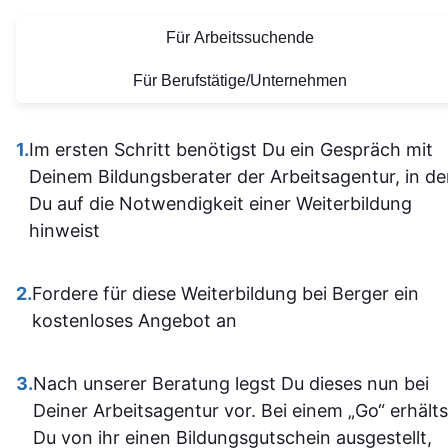
allein
bereitgestellten
diese tolle
Für Arbeitssuchende
herausfinde
Lernmaterialien sind auf
Lernerfahrung
Die Inhalt
einem hohen Niveau.
Für Berufstätige/Unternehmen
waren gu
Alles ist übersichtlich
verständli
gestaltet und leicht
1.
Im ersten Schritt benötigst Du ein Gespräch mit
aufgebaut 
zugänglich, sodass man
Deinem Bildungsberater der Arbeitsagentur, in d
man kam a
sich gut orientieren kann.
Du auf die Notwendigkeit einer Weiterbildung
dann gut mi
Insgesamt ist der
hinweist
wenn ma
Lehrgang eine
vorher nicht
ausgezeichnete Wahl für
allem sich
2.
Fordere für diese Weiterbildung bei Berger ein
alle, die sich im Bereich
war. Ich ha
kostenloses Angebot an
SPS weiterbilden oder
auf jeden Fa
neu einsteigen möchten.
einiges
3.
Nach unserer Beratung legst Du dieses nun bei
Sehr empfehlenswert! 👍
dazugeler
Deiner Arbeitsagentur vor. Bei einem „Go“ erhälts
und fühle m
Du von ihr einen Bildungsgutschein ausgestellt,