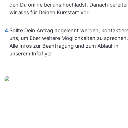
im Umgan
den Du online bei uns hochlädst. Danach bereite
mit den
wir alles für Deinen Kursstart vor
Office-
Programm
4.
Sollte Dein Antrag abgelehnt werden, kontaktier
jetzt deutli
uns, um über weitere Möglichkeiten zu sprechen.
sicherer.
Alle Infos zur Beantragung und zum Ablauf in
Insgesam
unserem Infoflyer
fand ich d
Weiterbildu
sinnvoll, g
organisier
und
alltagstaugli