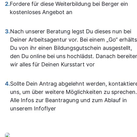
allem sich
2.
Fordere für diese Weiterbildung bei Berger ein
alle, die sich im Bereich
war. Ich ha
kostenloses Angebot an
SPS weiterbilden oder
auf jeden Fa
neu einsteigen möchten.
einiges
3.
Nach unserer Beratung legst Du dieses nun bei
Sehr empfehlenswert! 👍
dazugeler
Deiner Arbeitsagentur vor. Bei einem „Go“ erhälts
und fühle m
Du von ihr einen Bildungsgutschein ausgestellt,
im Umgan
den Du online bei uns hochlädst. Danach bereite
mit den
wir alles für Deinen Kursstart vor
Office-
Programm
4.
Sollte Dein Antrag abgelehnt werden, kontaktier
jetzt deutli
uns, um über weitere Möglichkeiten zu sprechen.
sicherer.
Alle Infos zur Beantragung und zum Ablauf in
Insgesam
unserem Infoflyer
fand ich d
Weiterbildu
sinnvoll, g