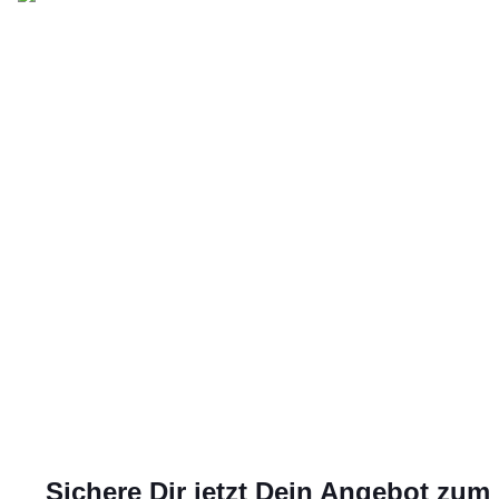
organisier
und
alltagstaugli
Sichere Dir jetzt Dein Angebot zum