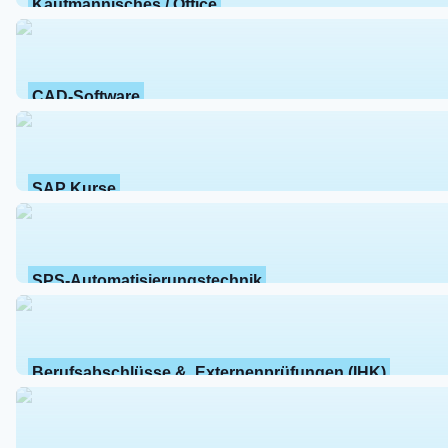
Kaufmännisches / Office
CAD-Software
SAP Kurse
SPS-Automatisierungstechnik
Berufsabschlüsse &  Externenprüfungen (IHK)