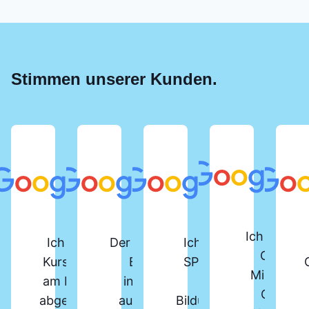
Stimmen unserer Kunden.
Ich habe d
Ich habe vor Kurzem den
Der SPS-Lehrgang beim
Ich habe den
Online-
Kurs „SPS-Programmierer“
Berger Institut ist
SPS-Kurs am
Microsoft
am Berger Bildungsinstitut
insgesamt sehr gut
Berger
Office-
abgeschlossen. Der Kurs ist
aufgebaut und bietet
Bildungsinstitut