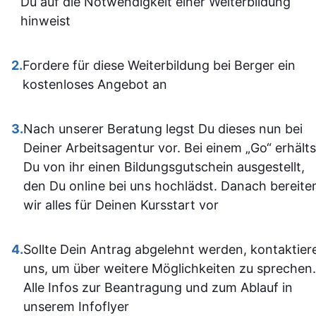
Du auf die Notwendigkeit einer Weiterbildung
dann gut mi
Insgesamt ist der
hinweist
wenn ma
Lehrgang eine
vorher nicht
ausgezeichnete Wahl für
allem sich
2.
Fordere für diese Weiterbildung bei Berger ein
alle, die sich im Bereich
war. Ich ha
kostenloses Angebot an
SPS weiterbilden oder
auf jeden Fa
neu einsteigen möchten.
einiges
3.
Nach unserer Beratung legst Du dieses nun bei
Sehr empfehlenswert! 👍
dazugeler
Deiner Arbeitsagentur vor. Bei einem „Go“ erhälts
und fühle m
Du von ihr einen Bildungsgutschein ausgestellt,
im Umgan
den Du online bei uns hochlädst. Danach bereite
mit den
wir alles für Deinen Kursstart vor
Office-
Programm
4.
Sollte Dein Antrag abgelehnt werden, kontaktier
jetzt deutli
uns, um über weitere Möglichkeiten zu sprechen.
sicherer.
Alle Infos zur Beantragung und zum Ablauf in
Insgesam
unserem Infoflyer