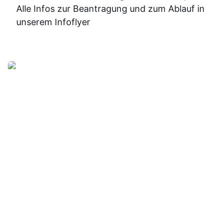
sicherer.
Alle Infos zur Beantragung und zum Ablauf in
Insgesam
unserem Infoflyer
fand ich d
Weiterbildu
sinnvoll, g
organisier
und
alltagstaugli