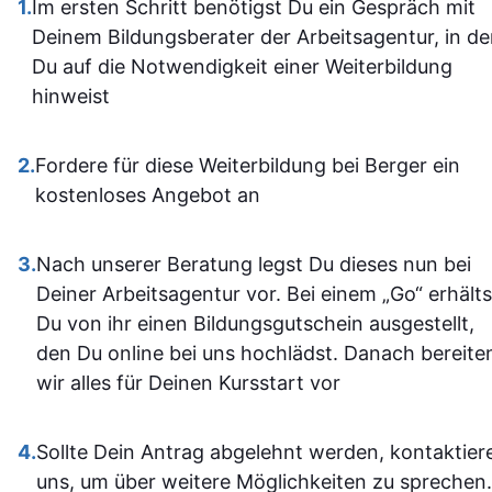
1.
Im ersten Schritt benötigst Du ein Gespräch mit
aufgebaut 
zugänglich, sodass man
Deinem Bildungsberater der Arbeitsagentur, in d
man kam a
sich gut orientieren kann.
Du auf die Notwendigkeit einer Weiterbildung
dann gut mi
Insgesamt ist der
hinweist
wenn ma
Lehrgang eine
vorher nicht
ausgezeichnete Wahl für
allem sich
2.
Fordere für diese Weiterbildung bei Berger ein
alle, die sich im Bereich
war. Ich ha
kostenloses Angebot an
SPS weiterbilden oder
auf jeden Fa
neu einsteigen möchten.
einiges
3.
Nach unserer Beratung legst Du dieses nun bei
Sehr empfehlenswert! 👍
dazugeler
Deiner Arbeitsagentur vor. Bei einem „Go“ erhälts
und fühle m
Du von ihr einen Bildungsgutschein ausgestellt,
im Umgan
den Du online bei uns hochlädst. Danach bereite
mit den
wir alles für Deinen Kursstart vor
Office-
Programm
4.
Sollte Dein Antrag abgelehnt werden, kontaktier
jetzt deutli
uns, um über weitere Möglichkeiten zu sprechen.