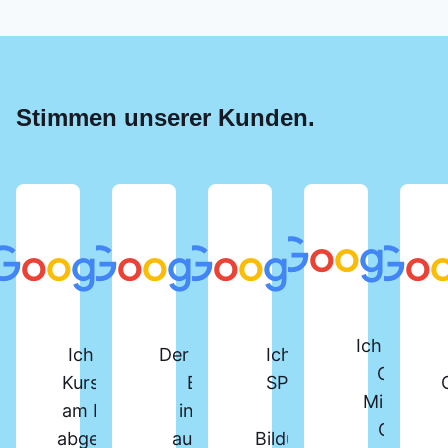
Stimmen unserer Kunden.
Ich habe d
Ich habe vor Kurzem den
Der SPS-Lehrgang beim
Ich habe den
Online-
Kurs „SPS-Programmierer“
Berger Institut ist
SPS-Kurs am
Microsoft
am Berger Bildungsinstitut
insgesamt sehr gut
Berger
Office-
abgeschlossen. Der Kurs ist
aufgebaut und bietet
Bildungsinstitut