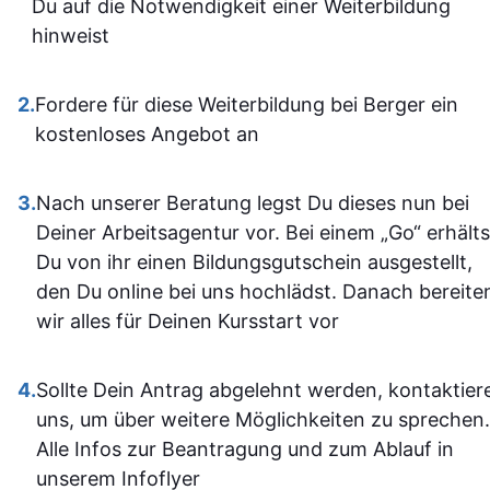
Du auf die Notwendigkeit einer Weiterbildung
dann gut mi
Insgesamt ist der
hinweist
wenn ma
Lehrgang eine
vorher nicht
ausgezeichnete Wahl für
allem sich
2.
Fordere für diese Weiterbildung bei Berger ein
alle, die sich im Bereich
war. Ich ha
kostenloses Angebot an
SPS weiterbilden oder
auf jeden Fa
neu einsteigen möchten.
einiges
3.
Nach unserer Beratung legst Du dieses nun bei
Sehr empfehlenswert! 👍
dazugeler
Deiner Arbeitsagentur vor. Bei einem „Go“ erhälts
und fühle m
Du von ihr einen Bildungsgutschein ausgestellt,
im Umgan
den Du online bei uns hochlädst. Danach bereite
mit den
wir alles für Deinen Kursstart vor
Office-
Programm
4.
Sollte Dein Antrag abgelehnt werden, kontaktier
jetzt deutli
uns, um über weitere Möglichkeiten zu sprechen.
sicherer.
Alle Infos zur Beantragung und zum Ablauf in
Insgesam
unserem Infoflyer