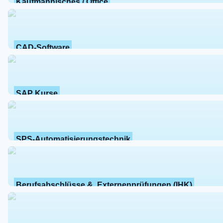
Kaufmännisches / Office
CAD-Software
SAP Kurse
SPS-Automatisierungstechnik
Berufsabschlüsse &  Externenprüfungen (IHK)