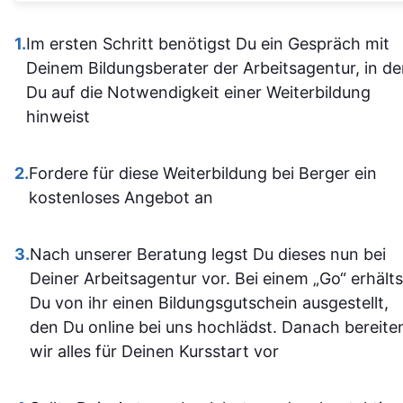
Alles ist übersichtlich
verständli
gestaltet und leicht
1.
Im ersten Schritt benötigst Du ein Gespräch mit
aufgebaut 
zugänglich, sodass man
Deinem Bildungsberater der Arbeitsagentur, in d
man kam a
sich gut orientieren kann.
Du auf die Notwendigkeit einer Weiterbildung
dann gut mi
Insgesamt ist der
hinweist
wenn ma
Lehrgang eine
vorher nicht
ausgezeichnete Wahl für
allem sich
2.
Fordere für diese Weiterbildung bei Berger ein
alle, die sich im Bereich
war. Ich ha
kostenloses Angebot an
SPS weiterbilden oder
auf jeden Fa
neu einsteigen möchten.
einiges
3.
Nach unserer Beratung legst Du dieses nun bei
Sehr empfehlenswert! 👍
dazugeler
Deiner Arbeitsagentur vor. Bei einem „Go“ erhälts
und fühle m
Du von ihr einen Bildungsgutschein ausgestellt,
im Umgan
den Du online bei uns hochlädst. Danach bereite
mit den
wir alles für Deinen Kursstart vor
Office-
Programm