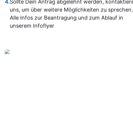
4.
Sollte Dein Antrag abgelehnt werden, kontaktier
jetzt deutli
uns, um über weitere Möglichkeiten zu sprechen.
sicherer.
Alle Infos zur Beantragung und zum Ablauf in
Insgesam
unserem Infoflyer
fand ich d
Weiterbildu
sinnvoll, g
organisier
und
alltagstaugli