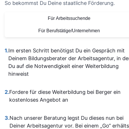
nicht alle
So bekommst Du Deine staatliche Förderung.
die Organisation und die
Vielen Dank für
allein
bereitgestellten
diese tolle
Für Arbeitssuchende
herausfinde
Lernmaterialien sind auf
Lernerfahrung
Die Inhalt
einem hohen Niveau.
Für Berufstätige/Unternehmen
waren gu
Alles ist übersichtlich
verständli
gestaltet und leicht
1.
Im ersten Schritt benötigst Du ein Gespräch mit
aufgebaut 
zugänglich, sodass man
Deinem Bildungsberater der Arbeitsagentur, in d
man kam a
sich gut orientieren kann.
Du auf die Notwendigkeit einer Weiterbildung
dann gut mi
Insgesamt ist der
hinweist
wenn ma
Lehrgang eine
vorher nicht
ausgezeichnete Wahl für
allem sich
2.
Fordere für diese Weiterbildung bei Berger ein
alle, die sich im Bereich
war. Ich ha
kostenloses Angebot an
SPS weiterbilden oder
auf jeden Fa
neu einsteigen möchten.
einiges
3.
Nach unserer Beratung legst Du dieses nun bei
Sehr empfehlenswert! 👍
dazugeler
Deiner Arbeitsagentur vor. Bei einem „Go“ erhälts