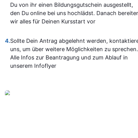
und fühle m
Du von ihr einen Bildungsgutschein ausgestellt,
im Umgan
den Du online bei uns hochlädst. Danach bereite
mit den
wir alles für Deinen Kursstart vor
Office-
Programm
4.
Sollte Dein Antrag abgelehnt werden, kontaktier
jetzt deutli
uns, um über weitere Möglichkeiten zu sprechen.
sicherer.
Alle Infos zur Beantragung und zum Ablauf in
Insgesam
unserem Infoflyer
fand ich d
Weiterbildu
sinnvoll, g
organisier
und
alltagstaugli