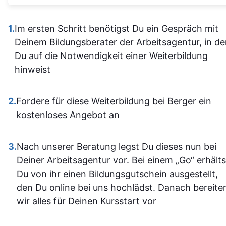
waren gu
Alles ist übersichtlich
verständli
gestaltet und leicht
1.
Im ersten Schritt benötigst Du ein Gespräch mit
aufgebaut 
zugänglich, sodass man
Deinem Bildungsberater der Arbeitsagentur, in d
man kam a
sich gut orientieren kann.
Du auf die Notwendigkeit einer Weiterbildung
dann gut mi
Insgesamt ist der
hinweist
wenn ma
Lehrgang eine
vorher nicht
ausgezeichnete Wahl für
allem sich
2.
Fordere für diese Weiterbildung bei Berger ein
alle, die sich im Bereich
war. Ich ha
kostenloses Angebot an
SPS weiterbilden oder
auf jeden Fa
neu einsteigen möchten.
einiges
3.
Nach unserer Beratung legst Du dieses nun bei
Sehr empfehlenswert! 👍
dazugeler
Deiner Arbeitsagentur vor. Bei einem „Go“ erhälts
und fühle m
Du von ihr einen Bildungsgutschein ausgestellt,
im Umgan
den Du online bei uns hochlädst. Danach bereite
mit den
wir alles für Deinen Kursstart vor
Office-