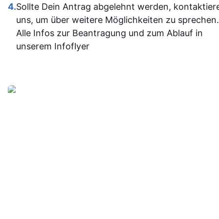
Programm
4.
Sollte Dein Antrag abgelehnt werden, kontaktier
jetzt deutli
uns, um über weitere Möglichkeiten zu sprechen.
sicherer.
Alle Infos zur Beantragung und zum Ablauf in
Insgesam
unserem Infoflyer
fand ich d
Weiterbildu
sinnvoll, g
organisier
und
alltagstaugli