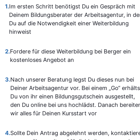
gestaltet und leicht
1.
Im ersten Schritt benötigst Du ein Gespräch mit
aufgebaut 
zugänglich, sodass man
Deinem Bildungsberater der Arbeitsagentur, in d
man kam a
sich gut orientieren kann.
Du auf die Notwendigkeit einer Weiterbildung
dann gut mi
Insgesamt ist der
hinweist
wenn ma
Lehrgang eine
vorher nicht
ausgezeichnete Wahl für
allem sich
2.
Fordere für diese Weiterbildung bei Berger ein
alle, die sich im Bereich
war. Ich ha
kostenloses Angebot an
SPS weiterbilden oder
auf jeden Fa
neu einsteigen möchten.
einiges
3.
Nach unserer Beratung legst Du dieses nun bei
Sehr empfehlenswert! 👍
dazugeler
Deiner Arbeitsagentur vor. Bei einem „Go“ erhälts
und fühle m
Du von ihr einen Bildungsgutschein ausgestellt,
im Umgan
den Du online bei uns hochlädst. Danach bereite
mit den
wir alles für Deinen Kursstart vor
Office-
Programm
4.
Sollte Dein Antrag abgelehnt werden, kontaktier
jetzt deutli