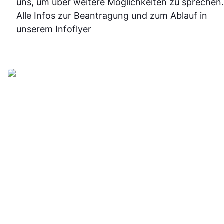
uns, um über weitere Möglichkeiten zu sprechen.
sicherer.
Alle Infos zur Beantragung und zum Ablauf in
Insgesam
unserem Infoflyer
fand ich d
Weiterbildu
sinnvoll, g
organisier
und
alltagstaugli