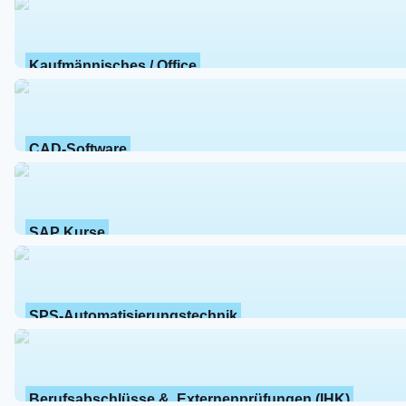
Kaufmännisches / Office
CAD-Software
SAP Kurse
SPS-Automatisierungstechnik
Berufsabschlüsse &  Externenprüfungen (IHK)