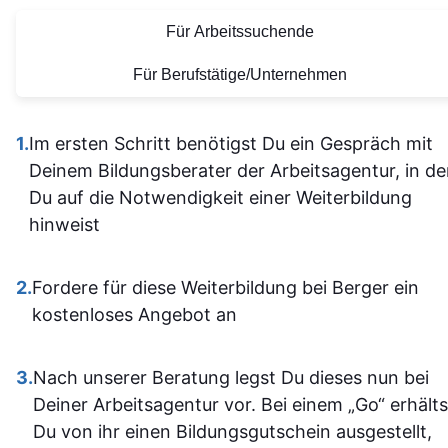
allein
bereitgestellten
diese tolle
Für Arbeitssuchende
herausfinde
Lernmaterialien sind auf
Lernerfahrung
Die Inhalt
einem hohen Niveau.
Für Berufstätige/Unternehmen
waren gu
Alles ist übersichtlich
verständli
gestaltet und leicht
1.
Im ersten Schritt benötigst Du ein Gespräch mit
aufgebaut 
zugänglich, sodass man
Deinem Bildungsberater der Arbeitsagentur, in d
man kam a
sich gut orientieren kann.
Du auf die Notwendigkeit einer Weiterbildung
dann gut mi
Insgesamt ist der
hinweist
wenn ma
Lehrgang eine
vorher nicht
ausgezeichnete Wahl für
allem sich
2.
Fordere für diese Weiterbildung bei Berger ein
alle, die sich im Bereich
war. Ich ha
kostenloses Angebot an
SPS weiterbilden oder
auf jeden Fa
neu einsteigen möchten.
einiges
3.
Nach unserer Beratung legst Du dieses nun bei
Sehr empfehlenswert! 👍
dazugeler
Deiner Arbeitsagentur vor. Bei einem „Go“ erhälts
und fühle m
Du von ihr einen Bildungsgutschein ausgestellt,