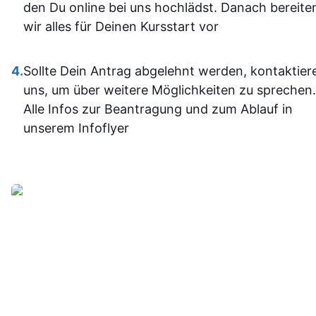
im Umgan
den Du online bei uns hochlädst. Danach bereite
mit den
wir alles für Deinen Kursstart vor
Office-
Programm
4.
Sollte Dein Antrag abgelehnt werden, kontaktier
jetzt deutli
uns, um über weitere Möglichkeiten zu sprechen.
sicherer.
Alle Infos zur Beantragung und zum Ablauf in
Insgesam
unserem Infoflyer
fand ich d
Weiterbildu
sinnvoll, g
organisier
und
alltagstaugli