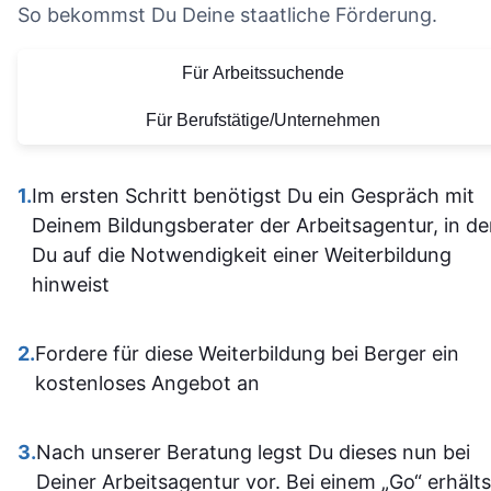
nicht alle
So bekommst Du Deine staatliche Förderung.
die Organisation und die
Vielen Dank für
allein
bereitgestellten
diese tolle
Für Arbeitssuchende
herausfinde
Lernmaterialien sind auf
Lernerfahrung
Die Inhalt
einem hohen Niveau.
Für Berufstätige/Unternehmen
waren gu
Alles ist übersichtlich
verständli
gestaltet und leicht
1.
Im ersten Schritt benötigst Du ein Gespräch mit
aufgebaut 
zugänglich, sodass man
Deinem Bildungsberater der Arbeitsagentur, in d
man kam a
sich gut orientieren kann.
Du auf die Notwendigkeit einer Weiterbildung
dann gut mi
Insgesamt ist der
hinweist
wenn ma
Lehrgang eine
vorher nicht
ausgezeichnete Wahl für
allem sich
2.
Fordere für diese Weiterbildung bei Berger ein
alle, die sich im Bereich
war. Ich ha
kostenloses Angebot an
SPS weiterbilden oder
auf jeden Fa
neu einsteigen möchten.
einiges
3.
Nach unserer Beratung legst Du dieses nun bei
Sehr empfehlenswert! 👍
dazugeler
Deiner Arbeitsagentur vor. Bei einem „Go“ erhälts