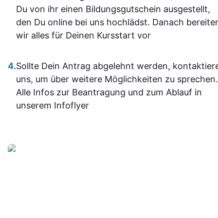
und fühle m
Du von ihr einen Bildungsgutschein ausgestellt,
im Umgan
den Du online bei uns hochlädst. Danach bereite
mit den
wir alles für Deinen Kursstart vor
Office-
Programm
4.
Sollte Dein Antrag abgelehnt werden, kontaktier
jetzt deutli
uns, um über weitere Möglichkeiten zu sprechen.
sicherer.
Alle Infos zur Beantragung und zum Ablauf in
Insgesam
unserem Infoflyer
fand ich d
Weiterbildu
sinnvoll, g
organisier
und
alltagstaugli