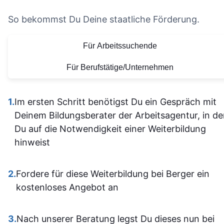
und musst
effektiver macht. Auch
empfehlen.
nicht alle
So bekommst Du Deine staatliche Förderung.
die Organisation und die
Vielen Dank für
allein
bereitgestellten
diese tolle
Für Arbeitssuchende
herausfinde
Lernmaterialien sind auf
Lernerfahrung
Die Inhalt
einem hohen Niveau.
Für Berufstätige/Unternehmen
waren gu
Alles ist übersichtlich
verständli
gestaltet und leicht
1.
Im ersten Schritt benötigst Du ein Gespräch mit
aufgebaut 
zugänglich, sodass man
Deinem Bildungsberater der Arbeitsagentur, in d
man kam a
sich gut orientieren kann.
Du auf die Notwendigkeit einer Weiterbildung
dann gut mi
Insgesamt ist der
hinweist
wenn ma
Lehrgang eine
vorher nicht
ausgezeichnete Wahl für
allem sich
2.
Fordere für diese Weiterbildung bei Berger ein
alle, die sich im Bereich
war. Ich ha
kostenloses Angebot an
SPS weiterbilden oder
auf jeden Fa
neu einsteigen möchten.
einiges
3.
Nach unserer Beratung legst Du dieses nun bei
Sehr empfehlenswert! 👍