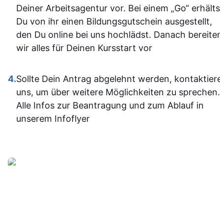
dazugeler
Deiner Arbeitsagentur vor. Bei einem „Go“ erhälts
und fühle m
Du von ihr einen Bildungsgutschein ausgestellt,
im Umgan
den Du online bei uns hochlädst. Danach bereite
mit den
wir alles für Deinen Kursstart vor
Office-
Programm
4.
Sollte Dein Antrag abgelehnt werden, kontaktier
jetzt deutli
uns, um über weitere Möglichkeiten zu sprechen.
sicherer.
Alle Infos zur Beantragung und zum Ablauf in
Insgesam
unserem Infoflyer
fand ich d
Weiterbildu
sinnvoll, g
organisier
und
alltagstaugli