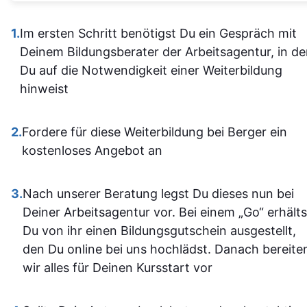
Alles ist übersichtlich
verständli
gestaltet und leicht
1.
Im ersten Schritt benötigst Du ein Gespräch mit
aufgebaut 
zugänglich, sodass man
Deinem Bildungsberater der Arbeitsagentur, in d
man kam a
sich gut orientieren kann.
Du auf die Notwendigkeit einer Weiterbildung
dann gut mi
Insgesamt ist der
hinweist
wenn ma
Lehrgang eine
vorher nicht
ausgezeichnete Wahl für
allem sich
2.
Fordere für diese Weiterbildung bei Berger ein
alle, die sich im Bereich
war. Ich ha
kostenloses Angebot an
SPS weiterbilden oder
auf jeden Fa
neu einsteigen möchten.
einiges
3.
Nach unserer Beratung legst Du dieses nun bei
Sehr empfehlenswert! 👍
dazugeler
Deiner Arbeitsagentur vor. Bei einem „Go“ erhälts
und fühle m
Du von ihr einen Bildungsgutschein ausgestellt,
im Umgan
den Du online bei uns hochlädst. Danach bereite
mit den
wir alles für Deinen Kursstart vor
Office-
Programm