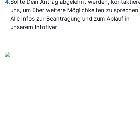
4.
Sollte Dein Antrag abgelehnt werden, kontaktier
jetzt deutli
uns, um über weitere Möglichkeiten zu sprechen.
sicherer.
Alle Infos zur Beantragung und zum Ablauf in
Insgesam
unserem Infoflyer
fand ich d
Weiterbildu
sinnvoll, g
organisier
und
alltagstaugli