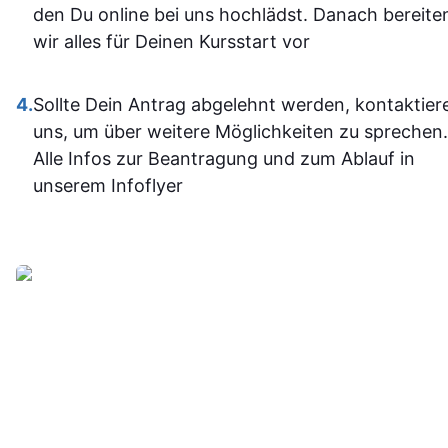
im Umgan
den Du online bei uns hochlädst. Danach bereite
mit den
wir alles für Deinen Kursstart vor
Office-
Programm
4.
Sollte Dein Antrag abgelehnt werden, kontaktier
jetzt deutli
uns, um über weitere Möglichkeiten zu sprechen.
sicherer.
Alle Infos zur Beantragung und zum Ablauf in
Insgesam
unserem Infoflyer
fand ich d
Weiterbildu
sinnvoll, g
organisier
und
alltagstaugli