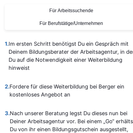
allein
bereitgestellten
diese tolle
Für Arbeitssuchende
herausfinde
Lernmaterialien sind auf
Lernerfahrung
Die Inhalt
einem hohen Niveau.
Für Berufstätige/Unternehmen
waren gu
Alles ist übersichtlich
verständli
gestaltet und leicht
1.
Im ersten Schritt benötigst Du ein Gespräch mit
aufgebaut 
zugänglich, sodass man
Deinem Bildungsberater der Arbeitsagentur, in d
man kam a
sich gut orientieren kann.
Du auf die Notwendigkeit einer Weiterbildung
dann gut mi
Insgesamt ist der
hinweist
wenn ma
Lehrgang eine
vorher nicht
ausgezeichnete Wahl für
allem sich
2.
Fordere für diese Weiterbildung bei Berger ein
alle, die sich im Bereich
war. Ich ha
kostenloses Angebot an
SPS weiterbilden oder
auf jeden Fa
neu einsteigen möchten.
einiges
3.
Nach unserer Beratung legst Du dieses nun bei
Sehr empfehlenswert! 👍
dazugeler
Deiner Arbeitsagentur vor. Bei einem „Go“ erhälts
und fühle m
Du von ihr einen Bildungsgutschein ausgestellt,