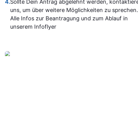
4.
Sollte Dein Antrag abgelehnt werden, kontaktier
jetzt deutli
uns, um über weitere Möglichkeiten zu sprechen.
sicherer.
Alle Infos zur Beantragung und zum Ablauf in
Insgesam
unserem Infoflyer
fand ich d
Weiterbildu
sinnvoll, g
organisier
und
alltagstaugli