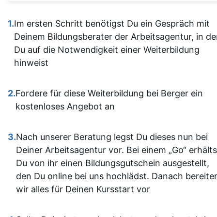
Alles ist übersichtlich
verständli
gestaltet und leicht
1.
Im ersten Schritt benötigst Du ein Gespräch mit
aufgebaut 
zugänglich, sodass man
Deinem Bildungsberater der Arbeitsagentur, in d
man kam a
sich gut orientieren kann.
Du auf die Notwendigkeit einer Weiterbildung
dann gut mi
Insgesamt ist der
hinweist
wenn ma
Lehrgang eine
vorher nicht
ausgezeichnete Wahl für
allem sich
2.
Fordere für diese Weiterbildung bei Berger ein
alle, die sich im Bereich
war. Ich ha
kostenloses Angebot an
SPS weiterbilden oder
auf jeden Fa
neu einsteigen möchten.
einiges
3.
Nach unserer Beratung legst Du dieses nun bei
Sehr empfehlenswert! 👍
dazugeler
Deiner Arbeitsagentur vor. Bei einem „Go“ erhälts
und fühle m
Du von ihr einen Bildungsgutschein ausgestellt,
im Umgan
den Du online bei uns hochlädst. Danach bereite
mit den
wir alles für Deinen Kursstart vor
Office-
Programm