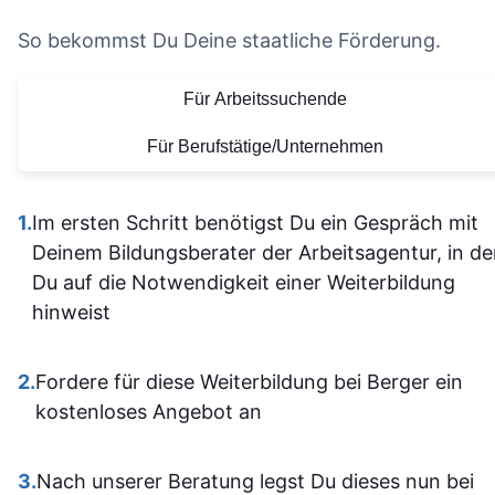
und musst
effektiver macht. Auch
empfehlen.
nicht alle
So bekommst Du Deine staatliche Förderung.
die Organisation und die
Vielen Dank für
allein
bereitgestellten
diese tolle
Für Arbeitssuchende
herausfinde
Lernmaterialien sind auf
Lernerfahrung
Die Inhalt
einem hohen Niveau.
Für Berufstätige/Unternehmen
waren gu
Alles ist übersichtlich
verständli
gestaltet und leicht
1.
Im ersten Schritt benötigst Du ein Gespräch mit
aufgebaut 
zugänglich, sodass man
Deinem Bildungsberater der Arbeitsagentur, in d
man kam a
sich gut orientieren kann.
Du auf die Notwendigkeit einer Weiterbildung
dann gut mi
Insgesamt ist der
hinweist
wenn ma
Lehrgang eine
vorher nicht
ausgezeichnete Wahl für
allem sich
2.
Fordere für diese Weiterbildung bei Berger ein
alle, die sich im Bereich
war. Ich ha
kostenloses Angebot an
SPS weiterbilden oder
auf jeden Fa
neu einsteigen möchten.
einiges
3.
Nach unserer Beratung legst Du dieses nun bei
Sehr empfehlenswert! 👍