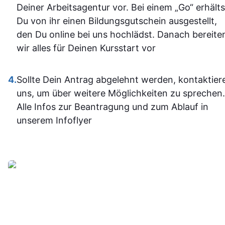
dazugeler
Deiner Arbeitsagentur vor. Bei einem „Go“ erhälts
und fühle m
Du von ihr einen Bildungsgutschein ausgestellt,
im Umgan
den Du online bei uns hochlädst. Danach bereite
mit den
wir alles für Deinen Kursstart vor
Office-
Programm
4.
Sollte Dein Antrag abgelehnt werden, kontaktier
jetzt deutli
uns, um über weitere Möglichkeiten zu sprechen.
sicherer.
Alle Infos zur Beantragung und zum Ablauf in
Insgesam
unserem Infoflyer
fand ich d
Weiterbildu
sinnvoll, g
organisier
und
alltagstaugli