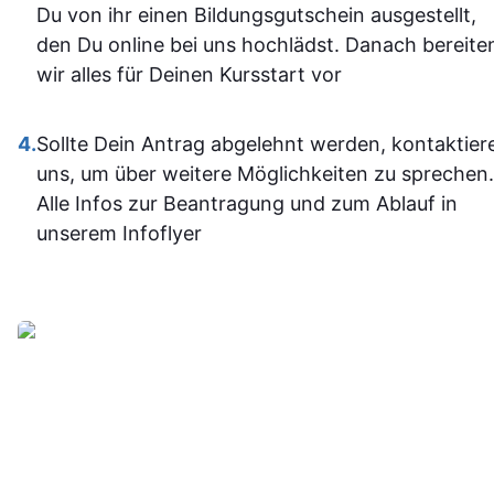
und fühle m
Du von ihr einen Bildungsgutschein ausgestellt,
im Umgan
den Du online bei uns hochlädst. Danach bereite
mit den
wir alles für Deinen Kursstart vor
Office-
Programm
4.
Sollte Dein Antrag abgelehnt werden, kontaktier
jetzt deutli
uns, um über weitere Möglichkeiten zu sprechen.
sicherer.
Alle Infos zur Beantragung und zum Ablauf in
Insgesam
unserem Infoflyer
fand ich d
Weiterbildu
sinnvoll, g
organisier
und
alltagstaugli