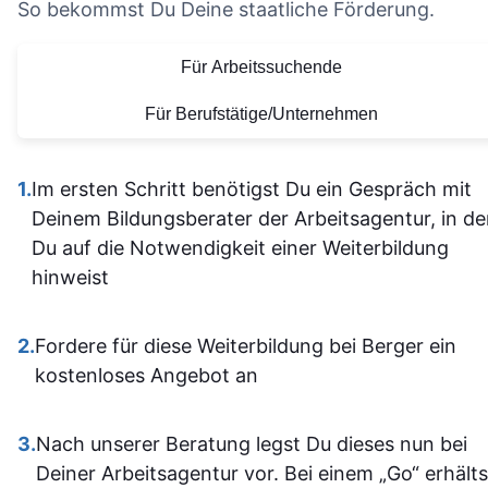
nicht alle
So bekommst Du Deine staatliche Förderung.
die Organisation und die
Vielen Dank für
allein
bereitgestellten
diese tolle
Für Arbeitssuchende
herausfinde
Lernmaterialien sind auf
Lernerfahrung
Die Inhalt
einem hohen Niveau.
Für Berufstätige/Unternehmen
waren gu
Alles ist übersichtlich
verständli
gestaltet und leicht
1.
Im ersten Schritt benötigst Du ein Gespräch mit
aufgebaut 
zugänglich, sodass man
Deinem Bildungsberater der Arbeitsagentur, in d
man kam a
sich gut orientieren kann.
Du auf die Notwendigkeit einer Weiterbildung
dann gut mi
Insgesamt ist der
hinweist
wenn ma
Lehrgang eine
vorher nicht
ausgezeichnete Wahl für
allem sich
2.
Fordere für diese Weiterbildung bei Berger ein
alle, die sich im Bereich
war. Ich ha
kostenloses Angebot an
SPS weiterbilden oder
auf jeden Fa
neu einsteigen möchten.
einiges
3.
Nach unserer Beratung legst Du dieses nun bei
Sehr empfehlenswert! 👍
dazugeler
Deiner Arbeitsagentur vor. Bei einem „Go“ erhälts