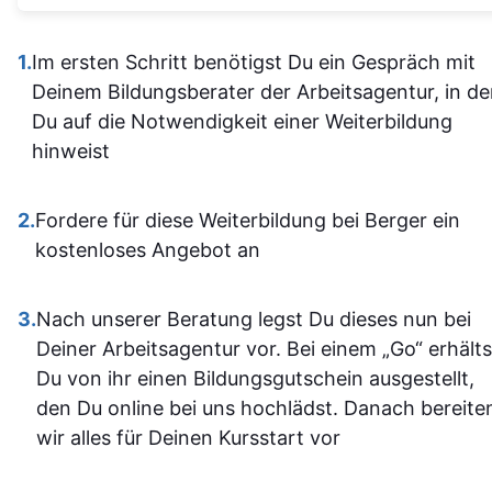
waren gu
Alles ist übersichtlich
verständli
gestaltet und leicht
1.
Im ersten Schritt benötigst Du ein Gespräch mit
aufgebaut 
zugänglich, sodass man
Deinem Bildungsberater der Arbeitsagentur, in d
man kam a
sich gut orientieren kann.
Du auf die Notwendigkeit einer Weiterbildung
dann gut mi
Insgesamt ist der
hinweist
wenn ma
Lehrgang eine
vorher nicht
ausgezeichnete Wahl für
allem sich
2.
Fordere für diese Weiterbildung bei Berger ein
alle, die sich im Bereich
war. Ich ha
kostenloses Angebot an
SPS weiterbilden oder
auf jeden Fa
neu einsteigen möchten.
einiges
3.
Nach unserer Beratung legst Du dieses nun bei
Sehr empfehlenswert! 👍
dazugeler
Deiner Arbeitsagentur vor. Bei einem „Go“ erhälts
und fühle m
Du von ihr einen Bildungsgutschein ausgestellt,
im Umgan
den Du online bei uns hochlädst. Danach bereite
mit den
wir alles für Deinen Kursstart vor
Office-