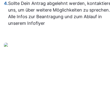
Programm
4.
Sollte Dein Antrag abgelehnt werden, kontaktier
jetzt deutli
uns, um über weitere Möglichkeiten zu sprechen.
sicherer.
Alle Infos zur Beantragung und zum Ablauf in
Insgesam
unserem Infoflyer
fand ich d
Weiterbildu
sinnvoll, g
organisier
und
alltagstaugli