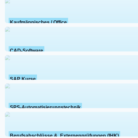
Kaufmännisches / Office
CAD-Software
SAP Kurse
SPS-Automatisierungstechnik
Berufsabschlüsse &  Externenprüfungen (IHK)