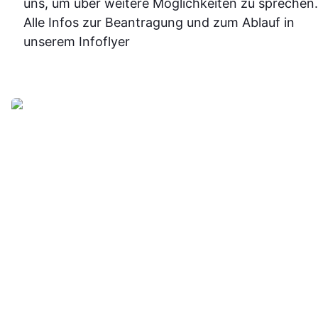
uns, um über weitere Möglichkeiten zu sprechen.
sicherer.
Alle Infos zur Beantragung und zum Ablauf in
Insgesam
unserem Infoflyer
fand ich d
Weiterbildu
sinnvoll, g
organisier
und
alltagstaugli