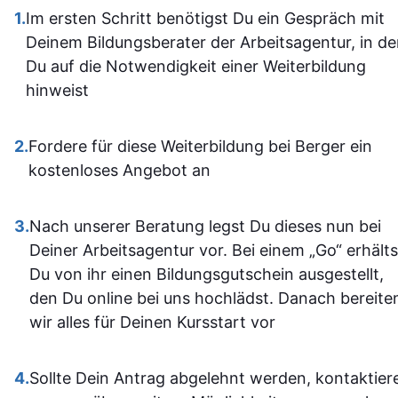
gestaltet und leicht
1.
Im ersten Schritt benötigst Du ein Gespräch mit
aufgebaut 
zugänglich, sodass man
Deinem Bildungsberater der Arbeitsagentur, in d
man kam a
sich gut orientieren kann.
Du auf die Notwendigkeit einer Weiterbildung
dann gut mi
Insgesamt ist der
hinweist
wenn ma
Lehrgang eine
vorher nicht
ausgezeichnete Wahl für
allem sich
2.
Fordere für diese Weiterbildung bei Berger ein
alle, die sich im Bereich
war. Ich ha
kostenloses Angebot an
SPS weiterbilden oder
auf jeden Fa
neu einsteigen möchten.
einiges
3.
Nach unserer Beratung legst Du dieses nun bei
Sehr empfehlenswert! 👍
dazugeler
Deiner Arbeitsagentur vor. Bei einem „Go“ erhälts
und fühle m
Du von ihr einen Bildungsgutschein ausgestellt,
im Umgan
den Du online bei uns hochlädst. Danach bereite
mit den
wir alles für Deinen Kursstart vor
Office-
Programm
4.
Sollte Dein Antrag abgelehnt werden, kontaktier
jetzt deutli