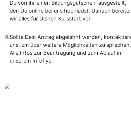
und fühle m
Du von ihr einen Bildungsgutschein ausgestellt,
im Umgan
den Du online bei uns hochlädst. Danach bereite
mit den
wir alles für Deinen Kursstart vor
Office-
Programm
4.
Sollte Dein Antrag abgelehnt werden, kontaktier
jetzt deutli
uns, um über weitere Möglichkeiten zu sprechen.
sicherer.
Alle Infos zur Beantragung und zum Ablauf in
Insgesam
unserem Infoflyer
fand ich d
Weiterbildu
sinnvoll, g
organisier
und
alltagstaugli