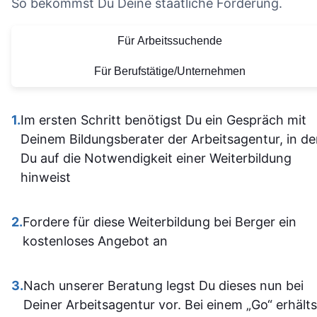
nicht alle
So bekommst Du Deine staatliche Förderung.
die Organisation und die
Vielen Dank für
allein
bereitgestellten
diese tolle
Für Arbeitssuchende
herausfinde
Lernmaterialien sind auf
Lernerfahrung
Die Inhalt
einem hohen Niveau.
Für Berufstätige/Unternehmen
waren gu
Alles ist übersichtlich
verständli
gestaltet und leicht
1.
Im ersten Schritt benötigst Du ein Gespräch mit
aufgebaut 
zugänglich, sodass man
Deinem Bildungsberater der Arbeitsagentur, in d
man kam a
sich gut orientieren kann.
Du auf die Notwendigkeit einer Weiterbildung
dann gut mi
Insgesamt ist der
hinweist
wenn ma
Lehrgang eine
vorher nicht
ausgezeichnete Wahl für
allem sich
2.
Fordere für diese Weiterbildung bei Berger ein
alle, die sich im Bereich
war. Ich ha
kostenloses Angebot an
SPS weiterbilden oder
auf jeden Fa
neu einsteigen möchten.
einiges
3.
Nach unserer Beratung legst Du dieses nun bei
Sehr empfehlenswert! 👍
dazugeler
Deiner Arbeitsagentur vor. Bei einem „Go“ erhälts