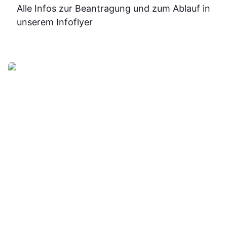
sicherer.
Alle Infos zur Beantragung und zum Ablauf in
Insgesam
unserem Infoflyer
fand ich d
Weiterbildu
sinnvoll, g
organisier
und
alltagstaugli