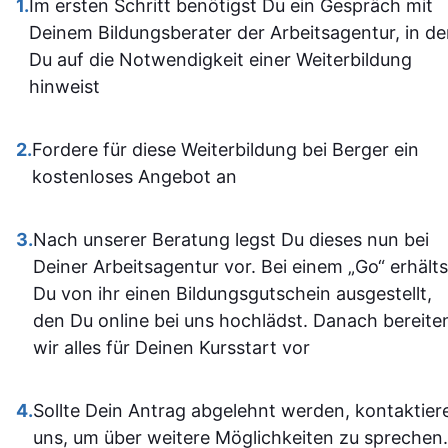
1.
Im ersten Schritt benötigst Du ein Gespräch mit
aufgebaut 
zugänglich, sodass man
Deinem Bildungsberater der Arbeitsagentur, in d
man kam a
sich gut orientieren kann.
Du auf die Notwendigkeit einer Weiterbildung
dann gut mi
Insgesamt ist der
hinweist
wenn ma
Lehrgang eine
vorher nicht
ausgezeichnete Wahl für
allem sich
2.
Fordere für diese Weiterbildung bei Berger ein
alle, die sich im Bereich
war. Ich ha
kostenloses Angebot an
SPS weiterbilden oder
auf jeden Fa
neu einsteigen möchten.
einiges
3.
Nach unserer Beratung legst Du dieses nun bei
Sehr empfehlenswert! 👍
dazugeler
Deiner Arbeitsagentur vor. Bei einem „Go“ erhälts
und fühle m
Du von ihr einen Bildungsgutschein ausgestellt,
im Umgan
den Du online bei uns hochlädst. Danach bereite
mit den
wir alles für Deinen Kursstart vor
Office-
Programm
4.
Sollte Dein Antrag abgelehnt werden, kontaktier
jetzt deutli
uns, um über weitere Möglichkeiten zu sprechen.