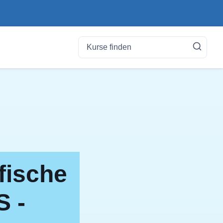
fische
S -