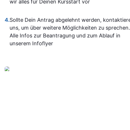
mit den
wir alles für Deinen Kursstart vor
Office-
Programm
4.
Sollte Dein Antrag abgelehnt werden, kontaktier
jetzt deutli
uns, um über weitere Möglichkeiten zu sprechen.
sicherer.
Alle Infos zur Beantragung und zum Ablauf in
Insgesam
unserem Infoflyer
fand ich d
Weiterbildu
sinnvoll, g
organisier
und
alltagstaugli