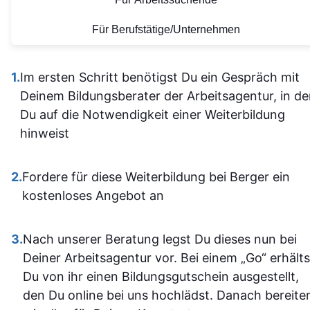
herausfinde
Lernmaterialien sind auf
Lernerfahrung
Die Inhalt
einem hohen Niveau.
Für Berufstätige/Unternehmen
waren gu
Alles ist übersichtlich
verständli
gestaltet und leicht
1.
Im ersten Schritt benötigst Du ein Gespräch mit
aufgebaut 
zugänglich, sodass man
Deinem Bildungsberater der Arbeitsagentur, in d
man kam a
sich gut orientieren kann.
Du auf die Notwendigkeit einer Weiterbildung
dann gut mi
Insgesamt ist der
hinweist
wenn ma
Lehrgang eine
vorher nicht
ausgezeichnete Wahl für
allem sich
2.
Fordere für diese Weiterbildung bei Berger ein
alle, die sich im Bereich
war. Ich ha
kostenloses Angebot an
SPS weiterbilden oder
auf jeden Fa
neu einsteigen möchten.
einiges
3.
Nach unserer Beratung legst Du dieses nun bei
Sehr empfehlenswert! 👍
dazugeler
Deiner Arbeitsagentur vor. Bei einem „Go“ erhälts
und fühle m
Du von ihr einen Bildungsgutschein ausgestellt,
im Umgan
den Du online bei uns hochlädst. Danach bereite