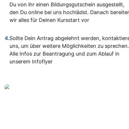
und fühle m
Du von ihr einen Bildungsgutschein ausgestellt,
im Umgan
den Du online bei uns hochlädst. Danach bereite
mit den
wir alles für Deinen Kursstart vor
Office-
Programm
4.
Sollte Dein Antrag abgelehnt werden, kontaktier
jetzt deutli
uns, um über weitere Möglichkeiten zu sprechen.
sicherer.
Alle Infos zur Beantragung und zum Ablauf in
Insgesam
unserem Infoflyer
fand ich d
Weiterbildu
sinnvoll, g
organisier
und
alltagstaugli