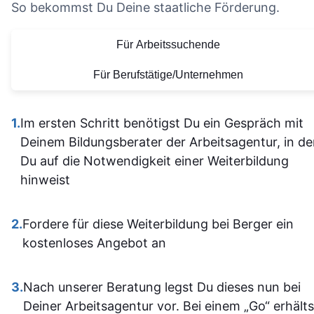
nicht alle
So bekommst Du Deine staatliche Förderung.
die Organisation und die
Vielen Dank für
allein
bereitgestellten
diese tolle
Für Arbeitssuchende
herausfinde
Lernmaterialien sind auf
Lernerfahrung
Die Inhalt
einem hohen Niveau.
Für Berufstätige/Unternehmen
waren gu
Alles ist übersichtlich
verständli
gestaltet und leicht
1.
Im ersten Schritt benötigst Du ein Gespräch mit
aufgebaut 
zugänglich, sodass man
Deinem Bildungsberater der Arbeitsagentur, in d
man kam a
sich gut orientieren kann.
Du auf die Notwendigkeit einer Weiterbildung
dann gut mi
Insgesamt ist der
hinweist
wenn ma
Lehrgang eine
vorher nicht
ausgezeichnete Wahl für
allem sich
2.
Fordere für diese Weiterbildung bei Berger ein
alle, die sich im Bereich
war. Ich ha
kostenloses Angebot an
SPS weiterbilden oder
auf jeden Fa
neu einsteigen möchten.
einiges
3.
Nach unserer Beratung legst Du dieses nun bei
Sehr empfehlenswert! 👍
dazugeler
Deiner Arbeitsagentur vor. Bei einem „Go“ erhälts